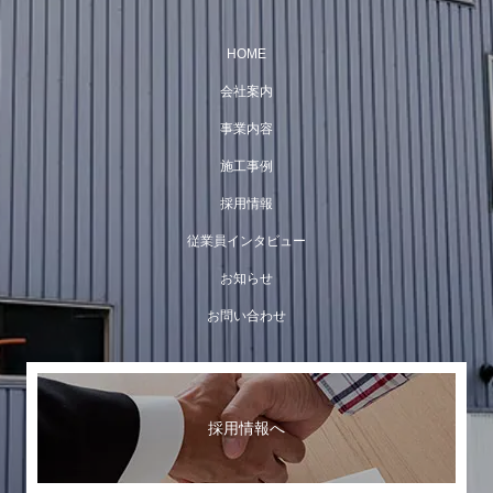
（委託先の監督）
HOME
当社は、お客様へ商品やサービスを提供する等
会社案内
事業内容
の業務遂行上、個人情報の一部を外部の委託先
施工事例
へ提供する場合があります。その場合、業務委
採用情報
託先が適切に個人情報を取り扱うように管理い
従業員インタビュー
たします。
お知らせ
（個人情報の管理）
お問い合わせ
当社は、個人情報の漏洩、滅失、毀損等を防止
するために、個人情報保護管理責任者を設置
採用情報へ
し、十分な安全保護に努め、また、個人情報を
正確に、また最新なものに保つよう、お預かり