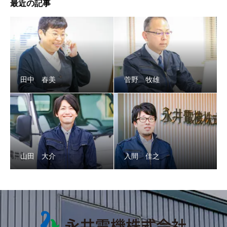
最近の記事
田中 春美
菅野 牧雄
山田 大介
入間 佳之